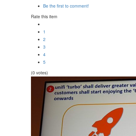
Be the first to comment!
Rate this item
1
2
3
4
5
(0 votes)