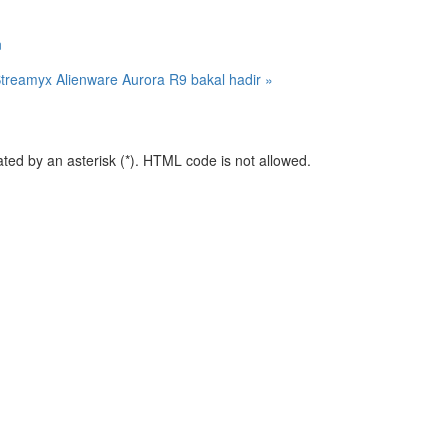
n
Streamyx
Alienware Aurora R9 bakal hadir »
ated by an asterisk (*). HTML code is not allowed.