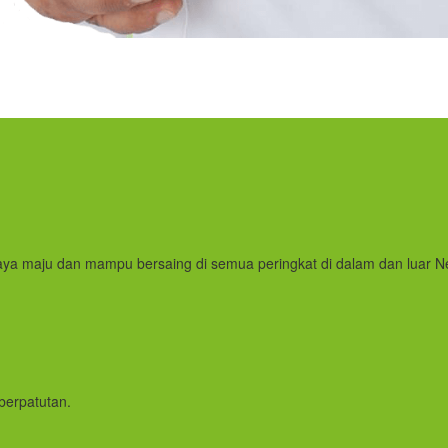
ya maju dan mampu bersaing di semua peringkat di dalam dan luar N
berpatutan.