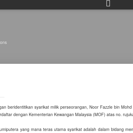
ions
n beridentitikan syarikat milik perseorangan, Noor Fazzle bin Mo
berdaftar dengan Kementerian Kewangan Malaysia (MOF) atas no. ruju
 Bumiputera yang mana teras utama syarikat adalah dalam bidang 