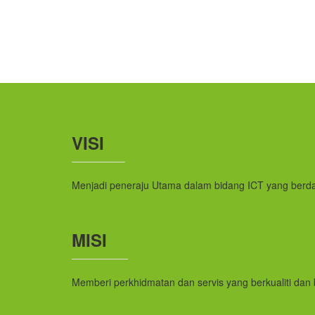
VISI
Menjadi peneraju Utama dalam bidang ICT yang berda
MISI
Memberi perkhidmatan dan servis yang berkualiti dan 