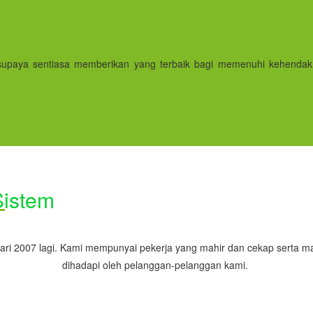
supaya sentiasa memberikan yang terbaik bagi memenuhi kehendak
Sistem
dari 2007 lagi. Kami mempunyai pekerja yang mahir dan cekap serta
dihadapi oleh pelanggan-pelanggan kami.