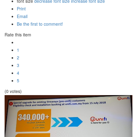
font size
decrease font size
increase font size
Print
Email
Be the first to comment!
Rate this item
1
2
3
4
5
(0 votes)