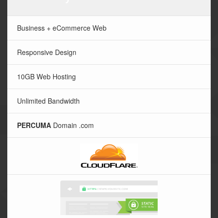
Business + eCommerce Web
Responsive Design
10GB Web Hosting
Unlimited Bandwidth
PERCUMA
Domain .com