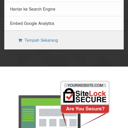
Hantar ke Search Engine
Embed Google Analytics
Tempah Sekarang