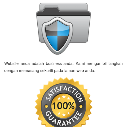
Website anda adalah business anda. Kami mengambil langkah
dengan memasang sekuriti pada laman web anda.