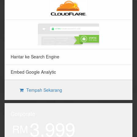
Hantar ke Search Engine
Embed Google Analytic
Tempah Sekarang
Corporate
3,999
RM