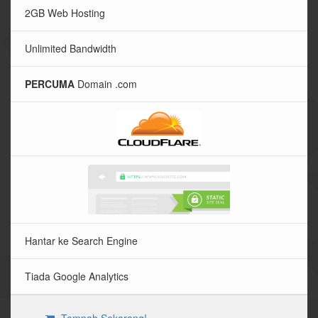
2GB Web Hosting
Unlimited Bandwidth
PERCUMA
Domain .com
Hantar ke Search Engine
Tiada Google Analytics