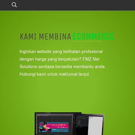
KAMI MEMBINA
ECOMMERCE
Inginkan website yang kelihatan profesional
dengan harga yang berpatutan? FMZ Net
Solutions sentiasa bersedia membantu anda.
Hubungi kami untuk maklumat lanjut